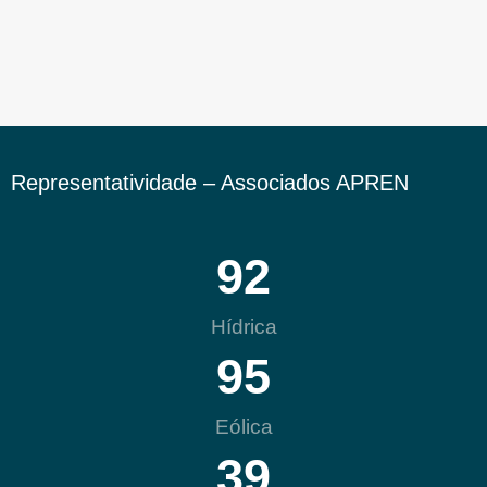
Representatividade – Associados APREN
92
Hídrica
95
Eólica
39