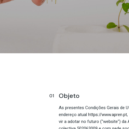
Objeto
As presentes Condições Gerais de Ut
endereço atual
https://www.apren.pt
,
vir a adotar no futuro ("website") 
colectiva 502063009 e com sede soci