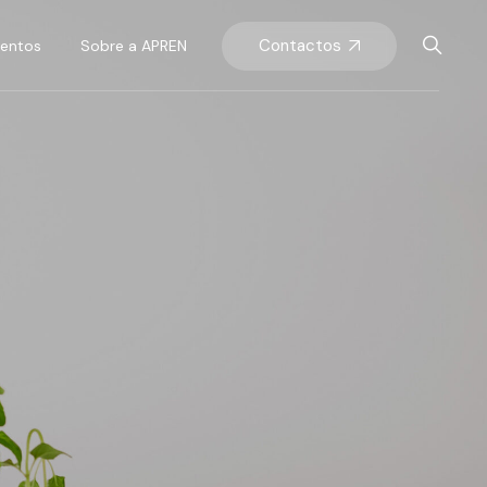
Contactos
ventos
Sobre a APREN
rensa
ventos APREN
O que somos
entos do setor
Órgãos sociais
Equipa APREN