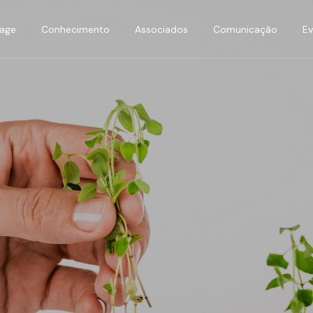
age
Conhecimento
Associados
Comunicação
E
Energias Renováveis
Área de associados
Comunicados de Imp
E
Dados e Estatísticas
Benefícios APREN
Notícias APREN
Ev
Anuário APREN
Associados APREN
Fotografias & Vídeos
Projetos e Iniciativas
Rede APREN
Legislação
Espaço Associados
Publicações