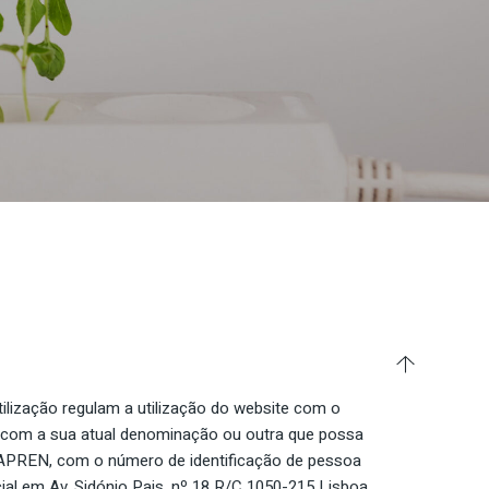
ilização regulam a utilização do website com o
 com a sua atual denominação ou outra que possa
da APREN, com o número de identificação de pessoa
al em Av. Sidónio Pais, nº 18 R/C 1050-215 Lisboa,