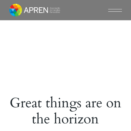
Skip
to
the
content
Great things are on
the horizon