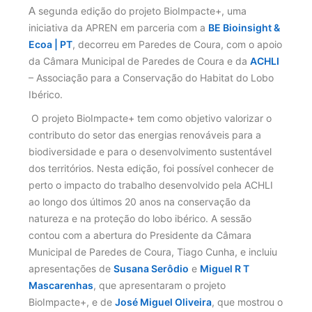
A
 segunda edição do projeto BioImpacte+, uma 
iniciativa da APREN em parceria com a 
BE Bioinsight & 
Ecoa | PT
, decorreu em Paredes de Coura, com o apoio 
da Câmara Municipal de Paredes de Coura e da 
ACHLI
– Associação para a Conservação do Habitat do Lobo 
Ibérico.
 O projeto BioImpacte+ tem como objetivo valorizar o 
contributo do setor das energias renováveis para a 
biodiversidade e para o desenvolvimento sustentável 
dos territórios. Nesta edição, foi possível conhecer de 
perto o impacto do trabalho desenvolvido pela ACHLI 
ao longo dos últimos 20 anos na conservação da 
natureza e na proteção do lobo ibérico. A sessão 
contou com a abertura do Presidente da Câmara 
Municipal de Paredes de Coura, Tiago Cunha, e incluiu 
apresentações de 
Susana Serôdio
 e 
Miguel R T 
Mascarenhas
, que apresentaram o projeto 
BioImpacte+, e de 
José Miguel Oliveira
, que mostrou o 