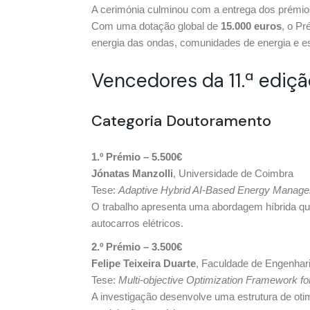
A cerimónia culminou com a entrega dos prémio
Com uma dotação global de
15.000 euros
, o Pr
energia das ondas, comunidades de energia e est
Vencedores da 11.ª ediç
Categoria Doutoramento
1.º Prémio – 5.500€
Jónatas Manzolli
, Universidade de Coimbra
Tese:
Adaptive Hybrid AI-Based Energy Manageme
O trabalho apresenta uma abordagem híbrida que c
autocarros elétricos.
2.º Prémio – 3.500€
Felipe Teixeira Duarte
, Faculdade de Engenhar
Tese:
Multi-objective Optimization Framework 
A investigação desenvolve uma estrutura de oti