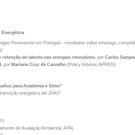
 Energética
gias Renováveis em Portugal – resultados sobre emprego, competên
n)
 retenção de talento nas energias renováveis
, por
Carlos Sampa
N
, por
Mariana Cruz de Carvalho
(Policy Advisor, APREN)
esafios para Academia e Setor”
transição energética até 2040?
P)
tamento de Avaliação Ambiental, APA)