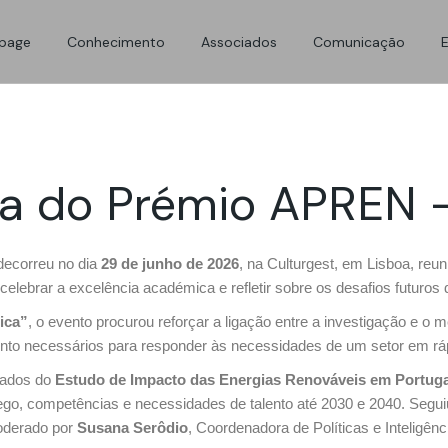
Energias Renováveis
Área de associados
Comunicados de Im
page
Conhecimento
Associados
Comunicação
Dados e Estatísticas
Benefícios APREN
Notícias APREN
Anuário APREN
Associados APREN
Fotografias & Vídeo
Energias Renováveis
Área de associados
Comunicados de Im
Projetos e Iniciativas
Rede APREN
Dados e Estatísticas
Benefícios APREN
Notícias APREN
Legislação
Espaço Associados
a do Prémio APREN –
Anuário APREN
Associados APREN
Fotografias & Vídeo
Publicações
Projetos e Iniciativas
Rede APREN
Legislação
Espaço Associados
ecorreu no dia
29 de junho de 2026
, na Culturgest, em Lisboa, re
 celebrar a excelência académica e refletir sobre os desafios futuros 
Publicações
ica”
, o evento procurou reforçar a ligação entre a investigação e
ento necessários para responder às necessidades de um setor em rá
tados do
Estudo de Impacto das Energias Renováveis em Portuga
o, competências e necessidades de talento até 2030 e 2040. Segui
oderado por
Susana Serôdio
, Coordenadora de Políticas e Inteligê