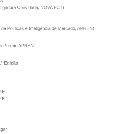
D)
stigadora Convidada, NOVA FCT)
de Políticas e Inteligência de Mercado, APREN)
s ao Prémio APREN
.ª Edição
ugar
ugar
ugar