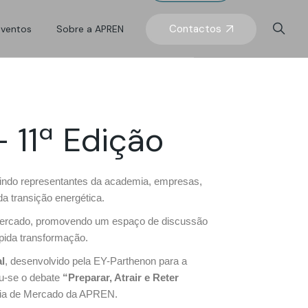
prensa
Eventos APREN
O que somos
Contactos
Eventos
Sobre a APREN
Eventos do setor
Órgãos sociais
s
Equipa APREN
prensa
Eventos APREN
O que somos
Eventos do setor
Órgãos sociais
 11ª Edição
s
Equipa APREN
unindo representantes da academia, empresas,
da transição energética.
 o mercado, promovendo um espaço de discussão
pida transformação.
l
, desenvolvido pela EY-Parthenon para a
u-se o debate
“Preparar, Atrair e Reter
ncia de Mercado da APREN.