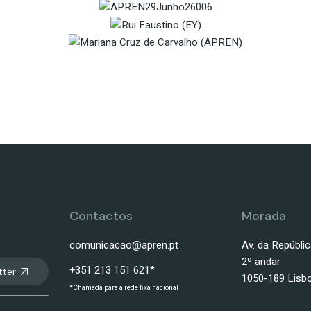
Contactos
Morada
comunicacao@apren.pt
Av. da Repúblic
2º andar
+351 213 151 621*
tter
1050-189 Lisb
*Chamada para a rede fixa nacional