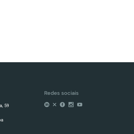
Redes sociais
a, 59
oa