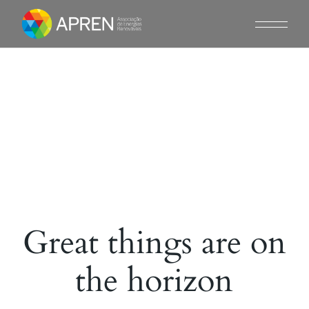
Skip
to
the
content
Great things are on
the horizon