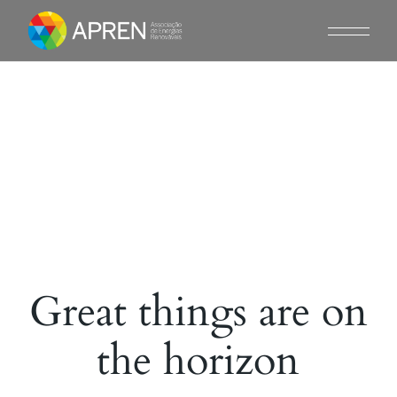
Skip
to
the
content
Great things are on
the horizon