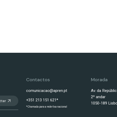
Contactos
Morada
comunicacao@apren.pt
Av. da Repúblic
2º andar
+351 213 151 621*
tter
1050-189 Lisb
*Chamada para a rede fixa nacional