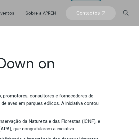
prensa
Eventos APREN
O que somos
Contactos
Eventos
Sobre a APREN
Eventos do setor
Órgãos sociais
s
Equipa APREN
prensa
Eventos APREN
O que somos
Eventos do setor
Órgãos sociais
-Down on
s
Equipa APREN
, promotores, consultores e fornecedores de
e aves em parques eólicos. A iniciativa contou
nservação da Natureza e das Florestas (ICNF), e
PA), que congratularam a iniciativa.