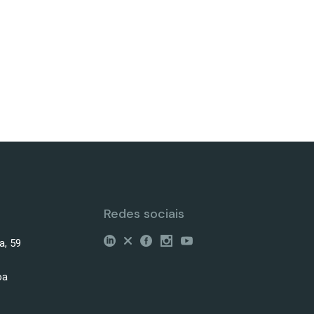
Redes sociais
a, 59
oa