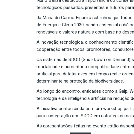
Nuno Banza destacou a importância do consenso 
tecnológicos passados, presentes e futuros para
Já Maria do Carmo Figueira sublinhou que todos 
de Energia e Clima 2030, sendo essencial o diálo
renováveis e valores naturais com base no desen
A inovação tecnológica, o conhecimento científic
cooperação entre todos: promotores, consultores,
Os sistemas de SDOD (Shut-Down on Demand) são 
mortalidade e aumentar a compatibilidade entre p
artificial para detetar aves em tempo real e or
determinante na proteção da biodiversidade.
Ao longo do encontro, entidades como a Galp, WeL
tecnologia e da inteligência artificial na reduçã
A iniciativa contou ainda com um workshop partici
para a integração dos SDOD em estratégias mais 
As apresentações feitas no evento estão disponí