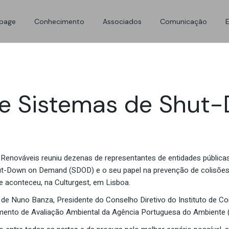
Energias Renováveis
Área de associados
Comunicados de Im
page
Conhecimento
Associados
Comunicação
Dados e Estatísticas
Benefícios APREN
Notícias APREN
Anuário APREN
Associados APREN
Fotografias & Vídeo
Energias Renováveis
Área de associados
Comunicados de Im
Projetos e Iniciativas
Rede APREN
Dados e Estatísticas
Benefícios APREN
Notícias APREN
Legislação
Espaço Associados
re Sistemas de Shut
Anuário APREN
Associados APREN
Fotografias & Vídeo
Publicações
Projetos e Iniciativas
Rede APREN
Legislação
Espaço Associados
Publicações
nováveis reuniu dezenas de representantes de entidades públicas
t-Down on Demand (SDOD) e o seu papel na prevenção de colisões d
e aconteceu, na Culturgest, em Lisboa.
de Nuno Banza, Presidente do Conselho Diretivo do Instituto de Co
mento de Avaliação Ambiental da Agência Portuguesa do Ambiente (A