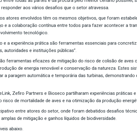
entre todas as partes e da procura pelo melhor cenário possível, 
 responder aos vários desafios que o setor atravessa.
os atores envolvidos têm os mesmos objetivos, que foram estabele
go e a colaboração contínua entre todos para fazer acontecer a tran
volvimento tecnológico.
o e a experiência prática são ferramentas essenciais para concreti
 autoridades e instituições públicas”.
ferramentas eficazes de mitigação do risco de colisão de aves c
rodução de energia renovável e conservação da natureza. Estes sist
denar a paragem automática e temporária das turbinas, demonstrando
ink, Zefiro Partners e Bioseco partilharam experiências práticas 
o do risco de mortalidade de aves e na otimização da produção energét
pativo entre atores do setor, onde foram debatidos desafios técnico
amplas de mitigação e ganhos líquidos de biodiversidade.
veis abaixo.